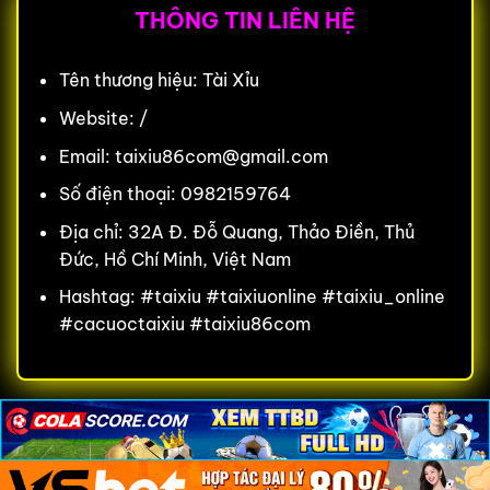
THÔNG TIN LIÊN HỆ
Tên thương hiệu: Tài Xỉu
Website: /
Email:
taixiu86com@gmail.com
Số điện thoại: 0982159764
Địa chỉ: 32A Đ. Đỗ Quang, Thảo Điền, Thủ
Đức, Hồ Chí Minh, Việt Nam
Hashtag: #taixiu #taixiuonline #taixiu_online
#cacuoctaixiu #taixiu86com
×
×
×
Copyright 2026 ©
Flatsome Theme