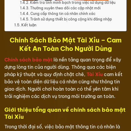
Kiểm tra tính minh bạch trong việc sử dụng dữ liệu
Thường xuyên theo dõi các cập nhật mới
Cung cấp thông tin cá nhân chính xác
Tránh sử dụng thiết bị công cộng khi đăng nhập
Kết luận
Chính Sách Bảo Mật Tài Xỉu – Cam
Kết An Toàn Cho Người Dùng
Chính sách bảo mật
là nền tảng quan trọng để xây
dựng lòng tin của người dùng. Thông qua các biện
pháp kỹ thuật và quy định chặt chẽ,
Tài Xỉu
cam kết
bảo vệ toàn diện dữ liệu cá nhân cũng như thông tin
giao dịch. Người chơi hoàn toàn có thể yên tâm khi
trải nghiệm các dịch vụ trong môi trường an toàn.
Giới thiệu tổng quan về chính sách bảo mật
Tài Xỉu
Trong thời đại số, việc bảo mật thông tin cá nhân là