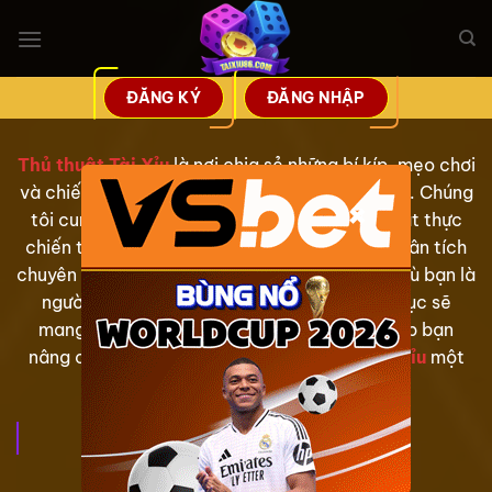
Bỏ
qua
nội
dung
ĐĂNG KÝ
ĐĂNG NHẬP
Thủ thuật Tài Xỉu
là nơi chia sẻ những bí kíp, mẹo chơi
và chiến lược giúp bạn làm chủ trò chơi Tài Xỉu. Chúng
×
tôi cung cấp các hướng dẫn chi tiết, thủ thuật thực
chiến từ cơ bản đến nâng cao, cùng những phân tích
chuyên sâu để tối ưu hóa cơ hội chiến thắng. Dù bạn là
người mới hay đã có kinh nghiệm, chuyên mục sẽ
mang đến thông tin hữu ích, dễ áp dụng, giúp bạn
nâng cao kỹ năng và tận hưởng trò chơi
Tài Xỉu
một
cách thông minh, an toàn!
Xem thêm:
Game Tài Xỉu