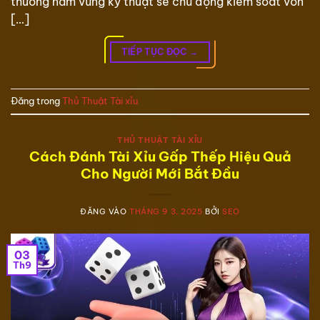
thưởng nắm vững kỹ thuật sẽ chủ động kiểm soát vốn
[…]
TIẾP TỤC ĐỌC
→
Đăng trong
Thủ Thuật Tài xỉu
THỦ THUẬT TÀI XỈU
Cách Đánh Tài Xỉu Gấp Thếp Hiệu Quả
Cho Người Mới Bắt Đầu
ĐĂNG VÀO
THÁNG 9 3, 2025
BỞI
SEO
03
Th9