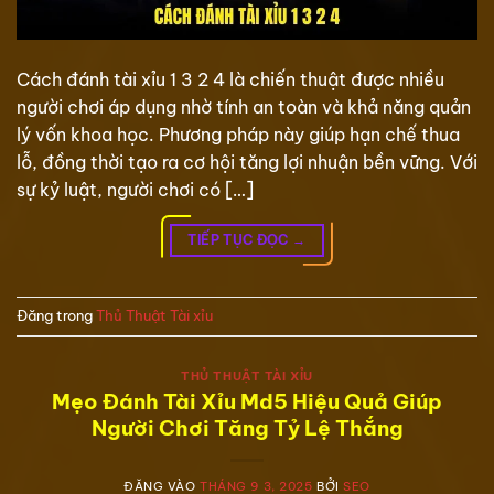
Cách đánh tài xỉu 1 3 2 4 là chiến thuật được nhiều
người chơi áp dụng nhờ tính an toàn và khả năng quản
lý vốn khoa học. Phương pháp này giúp hạn chế thua
lỗ, đồng thời tạo ra cơ hội tăng lợi nhuận bền vững. Với
sự kỷ luật, người chơi có […]
TIẾP TỤC ĐỌC
→
Đăng trong
Thủ Thuật Tài xỉu
THỦ THUẬT TÀI XỈU
Mẹo Đánh Tài Xỉu Md5 Hiệu Quả Giúp
Người Chơi Tăng Tỷ Lệ Thắng
ĐĂNG VÀO
THÁNG 9 3, 2025
BỞI
SEO