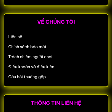
VỀ CHÚNG TÔI
Liên hệ
Chính sách bảo mật
Trách nhiệm người chơi
Điều khoản và điều kiện
Câu hỏi thường gặp
THÔNG TIN LIÊN HỆ