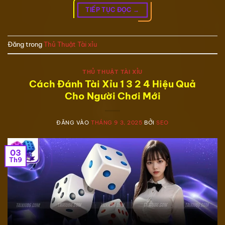
TIẾP TỤC ĐỌC
→
Đăng trong
Thủ Thuật Tài xỉu
THỦ THUẬT TÀI XỈU
Cách Đánh Tài Xỉu 1 3 2 4 Hiệu Quả
Cho Người Chơi Mới
ĐĂNG VÀO
THÁNG 9 3, 2025
BỞI
SEO
03
Th9