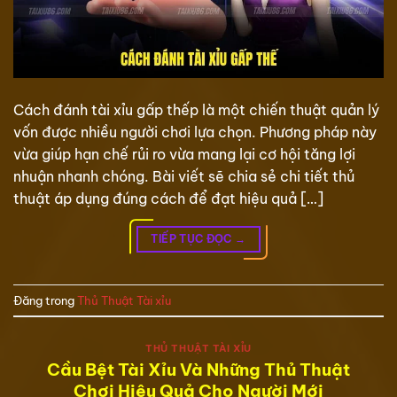
Cách đánh tài xỉu gấp thếp là một chiến thuật quản lý
vốn được nhiều người chơi lựa chọn. Phương pháp này
vừa giúp hạn chế rủi ro vừa mang lại cơ hội tăng lợi
nhuận nhanh chóng. Bài viết sẽ chia sẻ chi tiết thủ
thuật áp dụng đúng cách để đạt hiệu quả […]
TIẾP TỤC ĐỌC
→
Đăng trong
Thủ Thuật Tài xỉu
THỦ THUẬT TÀI XỈU
Cầu Bệt Tài Xỉu Và Những Thủ Thuật
Chơi Hiệu Quả Cho Người Mới