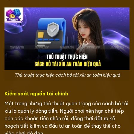
Thủ thuật thực hiện cách bỏ tài xỉu an toàn hiệu quả
Kiểm soát nguồn tài chính
Một trong những thủ thuật quan trọng của cách bỏ tài
xỉu là quản lý dòng tiền. Người chơi nên hạn chế tiếp
cận các khoản tiền nhàn rỗi, đồng thời đặt ra kế
hoạch tiết kiệm và đầu tư an toàn để thay thế cho
việc chơi đỏ đen.