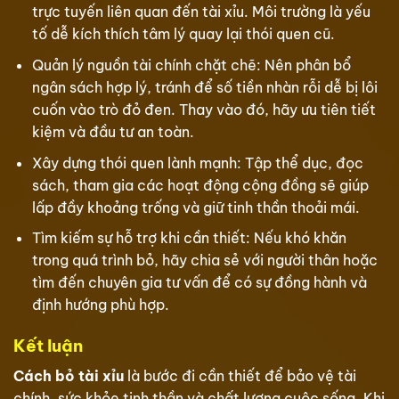
trực tuyến liên quan đến tài xỉu. Môi trường là yếu
tố dễ kích thích tâm lý quay lại thói quen cũ.
Quản lý nguồn tài chính chặt chẽ: Nên phân bổ
ngân sách hợp lý, tránh để số tiền nhàn rỗi dễ bị lôi
cuốn vào trò đỏ đen. Thay vào đó, hãy ưu tiên tiết
kiệm và đầu tư an toàn.
Xây dựng thói quen lành mạnh: Tập thể dục, đọc
sách, tham gia các hoạt động cộng đồng sẽ giúp
lấp đầy khoảng trống và giữ tinh thần thoải mái.
Tìm kiếm sự hỗ trợ khi cần thiết: Nếu khó khăn
trong quá trình bỏ, hãy chia sẻ với người thân hoặc
tìm đến chuyên gia tư vấn để có sự đồng hành và
định hướng phù hợp.
Kết luận
Cách bỏ tài xỉu
là bước đi cần thiết để bảo vệ tài
chính, sức khỏe tinh thần và chất lượng cuộc sống. Khi