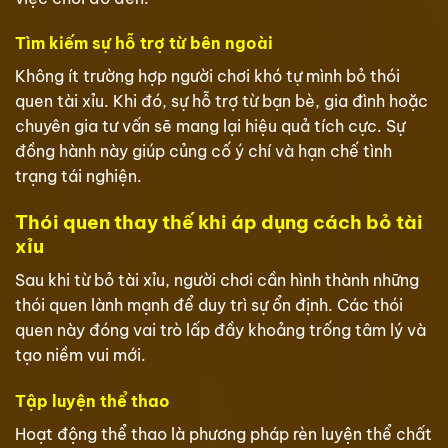
Tìm kiếm sự hỗ trợ từ bên ngoài
Không ít trường hợp người chơi khó tự mình bỏ thói
quen tài xỉu. Khi đó, sự hỗ trợ từ bạn bè, gia đình hoặc
chuyên gia tư vấn sẽ mang lại hiệu quả tích cực. Sự
đồng hành này giúp củng cố ý chí và hạn chế tình
trạng tái nghiện.
Thói quen thay thế khi áp dụng cách bỏ tài
xỉu
Sau khi từ bỏ tài xỉu, người chơi cần hình thành những
thói quen lành mạnh để duy trì sự ổn định. Các thói
quen này đóng vai trò lấp đầy khoảng trống tâm lý và
tạo niềm vui mới.
Tập luyện thể thao
Hoạt động thể thao là phương pháp rèn luyện thể chất