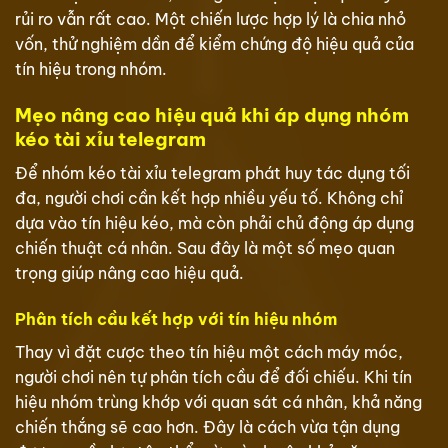
rủi ro vẫn rất cao. Một chiến lược hợp lý là chia nhỏ
vốn, thử nghiệm dần để kiểm chứng độ hiệu quả của
tín hiệu trong nhóm.
Mẹo nâng cao hiệu quả khi áp dụng nhóm
kéo tài xỉu telegram
Để nhóm kéo tài xỉu telegram phát huy tác dụng tối
đa, người chơi cần kết hợp nhiều yếu tố. Không chỉ
dựa vào tín hiệu kéo, mà còn phải chủ động áp dụng
chiến thuật cá nhân. Sau đây là một số mẹo quan
trọng giúp nâng cao hiệu quả.
Phân tích cầu kết hợp với tín hiệu nhóm
Thay vì đặt cược theo tín hiệu một cách máy móc,
người chơi nên tự phân tích cầu để đối chiếu. Khi tín
hiệu nhóm trùng khớp với quan sát cá nhân, khả năng
chiến thắng sẽ cao hơn. Đây là cách vừa tận dụng