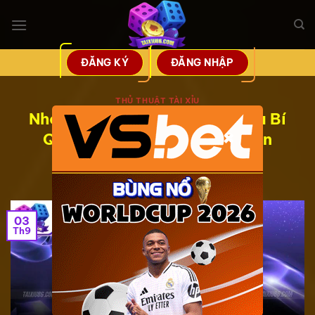
Bỏ
qua
nội
dung
ĐĂNG KÝ
ĐĂNG NHẬP
THỦ THUẬT TÀI XỈU
Nhóm Kéo Tài Xỉu Telegram Và Bí
×
Quyết Chơi Hiệu Quả An Toàn
ĐĂNG VÀO
THÁNG 9 3, 2025
BỞI
SEO
03
Th9