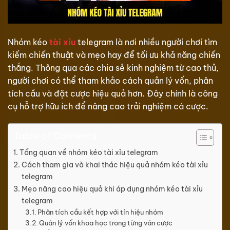
Nhóm kéo
tài xỉu
telegram là nơi nhiều người chơi tìm
kiếm chiến thuật và mẹo hay để tối ưu khả năng chiến
thắng. Thông qua các chia sẻ kinh nghiệm từ cao thủ,
người chơi có thể tham khảo cách quản lý vốn, phân
tích cầu và đặt cược hiệu quả hơn. Đây chính là công
cụ hỗ trợ hữu ích để nâng cao trải nghiệm cá cược.
Table of Contents
Tổng quan về nhóm kéo tài xỉu telegram
Cách tham gia và khai thác hiệu quả nhóm kéo tài xỉu
telegram
Mẹo nâng cao hiệu quả khi áp dụng nhóm kéo tài xỉu
telegram
Phân tích cầu kết hợp với tín hiệu nhóm
Quản lý vốn khoa học trong từng ván cược