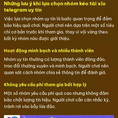
Những lưu ý khi lựa chọn nhóm kéo tài xỉu
telegram uy tín
Việc lựa chọn nhóm uy tín là bước quan trọng để đảm
bảo hiệu quả chơi. Người chơi nên dựa trên một số tiêu
chí cơ bản trước khi tham gia, thay vì vội vàng theo
bất kỳ nhóm nào được giới thiệu.
Hoạt động minh bạch và nhiều thành viên
Nhóm uy tín thường có lượng thành viên đông đảo,
trao đổi thường xuyên và minh bạch. Người chơi nên
quan sát cách nhóm chia sẻ thông tin để đánh giá.
Không yêu cầu phí tham gia bất hợp lý
Một số nhóm yêu cầu phí quá cao nhưng không đảm
bảo chất lượng tín hiệu. Người chơi cần cân nhắc kỹ,
tránh rơi vào bẫy lừa đảo.