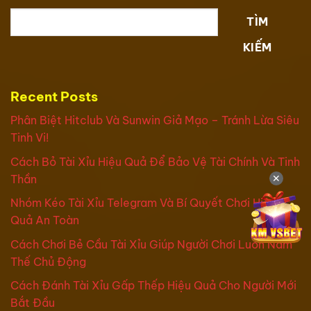
TÌM
KIẾM
Recent Posts
Phân Biệt Hitclub Và Sunwin Giả Mạo – Tránh Lừa Siêu
Tinh Vi!
Cách Bỏ Tài Xỉu Hiệu Quả Để Bảo Vệ Tài Chính Và Tinh
Thần
✕
Nhóm Kéo Tài Xỉu Telegram Và Bí Quyết Chơi Hiệu
Quả An Toàn
Cách Chơi Bẻ Cầu Tài Xỉu Giúp Người Chơi Luôn Nắm
Thế Chủ Động
Cách Đánh Tài Xỉu Gấp Thếp Hiệu Quả Cho Người Mới
Bắt Đầu