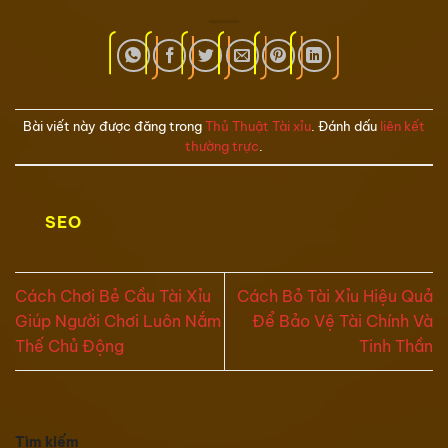
Bài viết này được đăng trong
Thủ Thuật Tài xỉu
. Đánh dấu
liên kết
thường trực
.
SEO
Cách Chơi Bẻ Cầu Tài Xỉu
Cách Bỏ Tài Xỉu Hiệu Quả
Giúp Người Chơi Luôn Nắm
Để Bảo Vệ Tài Chính Và
Thế Chủ Động
Tinh Thần
Tìm kiếm