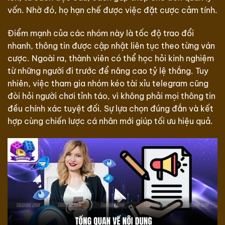
vốn. Nhờ đó, họ hạn chế được việc đặt cược cảm tính.
Điểm mạnh của các nhóm này là tốc độ trao đổi
nhanh, thông tin được cập nhật liên tục theo từng ván
cược. Ngoài ra, thành viên có thể học hỏi kinh nghiệm
từ những người đi trước để nâng cao tỷ lệ thắng. Tuy
nhiên, việc tham gia nhóm kéo tài xỉu telegram cũng
đòi hỏi người chơi tỉnh táo, vì không phải mọi thông tin
đều chính xác tuyệt đối. Sự lựa chọn đúng đắn và kết
hợp cùng chiến lược cá nhân mới giúp tối ưu hiệu quả.