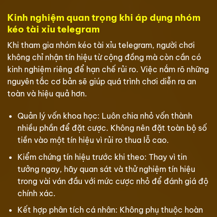
Kinh nghiệm quan trọng khi áp dụng nhóm
kéo tài xỉu telegram
Khi tham gia nhóm kéo tài xỉu telegram, người chơi
không chỉ nhận tín hiệu từ cộng đồng mà còn cần có
kinh nghiệm riêng để hạn chế rủi ro. Việc nắm rõ những
nguyên tắc cơ bản sẽ giúp quá trình chơi diễn ra an
toàn và hiệu quả hơn.
Quản lý vốn khoa học: Luôn chia nhỏ vốn thành
nhiều phần để đặt cược. Không nên đặt toàn bộ số
tiền vào một tín hiệu vì rủi ro thua lỗ cao.
Kiểm chứng tín hiệu trước khi theo: Thay vì tin
tưởng ngay, hãy quan sát và thử nghiệm tín hiệu
trong vài ván đầu với mức cược nhỏ để đánh giá độ
chính xác.
Kết hợp phân tích cá nhân: Không phụ thuộc hoàn