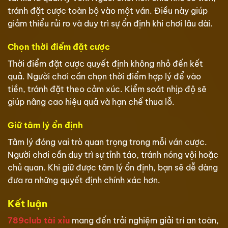
tránh đặt cược toàn bộ vào một ván. Điều này giúp
giảm thiểu rủi ro và duy trì sự ổn định khi chơi lâu dài.
Chọn thời điểm đặt cược
Thời điểm đặt cược quyết định không nhỏ đến kết
quả. Người chơi cần chọn thời điểm hợp lý để vào
tiền, tránh đặt theo cảm xúc. Kiểm soát nhịp độ sẽ
giúp nâng cao hiệu quả và hạn chế thua lỗ.
Giữ tâm lý ổn định
Tâm lý đóng vai trò quan trọng trong mỗi ván cược.
Người chơi cần duy trì sự tỉnh táo, tránh nóng vội hoặc
chủ quan. Khi giữ được tâm lý ổn định, bạn sẽ dễ dàng
đưa ra những quyết định chính xác hơn.
Kết luận
789club tài xỉu
mang đến trải nghiệm giải trí an toàn,