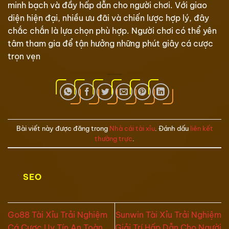
minh bạch và đầy hấp dẫn cho người chơi. Với giao
diện hiện đại, nhiều ưu đãi và chiến lược hợp lý, đây
chắc chắn là lựa chọn phù hợp. Người chơi có thể yên
tâm tham gia để tận hưởng những phút giây cá cược
trọn vẹn
Bài viết này được đăng trong
Nhà cái tài xỉu
. Đánh dấu
liên kết
thường trực
.
SEO
Go88 Tài Xỉu Trải Nghiệm
Sunwin Tài Xỉu Trải Nghiệm
Cá Cược Uy Tín An Toàn
Giải Trí Hấp Dẫn Cho Người