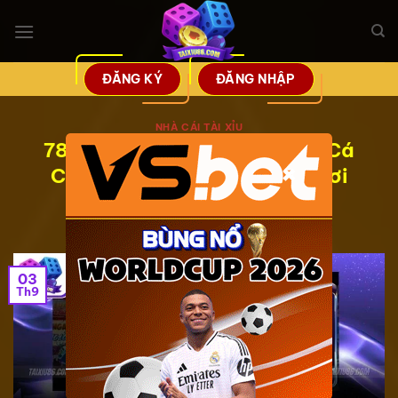
Bỏ
qua
nội
dung
ĐĂNG KÝ
ĐĂNG NHẬP
NHÀ CÁI TÀI XỈU
789club Tài Xỉu Trải Nghiệm Cá
×
Cược Hấp Dẫn Cho Người Chơi
ĐĂNG VÀO
THÁNG 9 3, 2025
BỞI
SEO
03
Th9