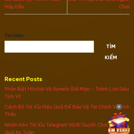
Hấp Dẫn
Chơi
Tìm kiếm
TÌM
KIẾM
Recent Posts
Phân Biệt Hitclub Và Sunwin Giả Mạo – Tránh Lừa Siêu
Tinh Vi!
Cách Bỏ Tài Xỉu Hiệu Quả Để Bảo Vệ Tài Chính Và Tinh
✕
Thần
Nhóm Kéo Tài Xỉu Telegram Và Bí Quyết Chơi Hiệu
Quả An Toàn