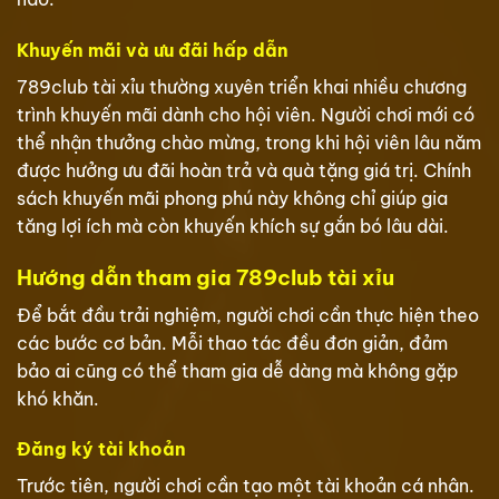
Khuyến mãi và ưu đãi hấp dẫn
789club tài xỉu thường xuyên triển khai nhiều chương
trình khuyến mãi dành cho hội viên. Người chơi mới có
thể nhận thưởng chào mừng, trong khi hội viên lâu năm
được hưởng ưu đãi hoàn trả và quà tặng giá trị. Chính
sách khuyến mãi phong phú này không chỉ giúp gia
tăng lợi ích mà còn khuyến khích sự gắn bó lâu dài.
Hướng dẫn tham gia 789club tài xỉu
Để bắt đầu trải nghiệm, người chơi cần thực hiện theo
các bước cơ bản. Mỗi thao tác đều đơn giản, đảm
bảo ai cũng có thể tham gia dễ dàng mà không gặp
khó khăn.
Đăng ký tài khoản
Trước tiên, người chơi cần tạo một tài khoản cá nhân.