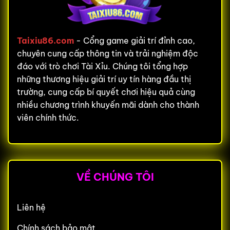
Taixiu86.com
- Cổng game giải trí đỉnh cao,
chuyên cung cấp thông tin và trải nghiệm độc
đáo với trò chơi Tài Xỉu. Chúng tôi tổng hợp
những thương hiệu giải trí uy tín hàng đầu thị
trường, cung cấp bí quyết chơi hiệu quả cùng
nhiều chương trình khuyến mãi dành cho thành
viên chính thức.
VỀ CHÚNG TÔI
Liên hệ
Chính sách bảo mật