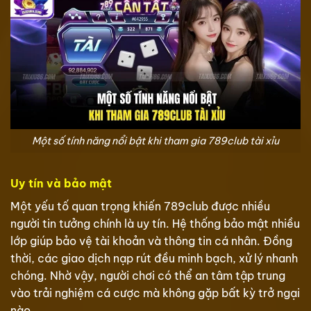
Một số tính năng nổi bật khi tham gia 789club tài xỉu
Uy tín và bảo mật
Một yếu tố quan trọng khiến 789club được nhiều
người tin tưởng chính là uy tín. Hệ thống bảo mật nhiều
lớp giúp bảo vệ tài khoản và thông tin cá nhân. Đồng
thời, các giao dịch nạp rút đều minh bạch, xử lý nhanh
chóng. Nhờ vậy, người chơi có thể an tâm tập trung
vào trải nghiệm cá cược mà không gặp bất kỳ trở ngại
nào.