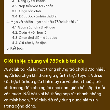
Đăng ký tài khoản
Nạp tiền vào tài khoản
Chọn bàn chơi
Đặt cược và nhận thưởng
Mẹo và chiến lược soi cầu 789club tài xỉu
Quan sát lịch sử kết quả
Quản lý vốn hợp lý
Chọn thời điểm đặt cược
Giữ tâm lý ổn định
Kết luận
Giới thiệu chung về 789club tài xỉu
789club tài xỉu là một trong những trò chơi được nhiều
người lựa chọn khi tham gia giải trí trực tuyến. Với sự
kết hợp hài hòa giữa tính may rủi và chiến thuật, trò
chơi mang đến cho người chơi cảm giác hồi hộp ở mỗi
ván cược. Nổi bật với hệ thống nạp rút nhanh chóng
và minh bạch, 789club đã xây dựng được niềm tin
trong cộng đồng.