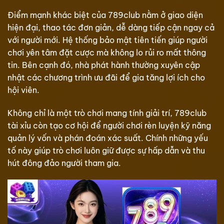
Điểm mạnh khác biệt của 789club nằm ở giao diện
hiện đại, thao tác đơn giản, dễ dàng tiếp cận ngay cả
với người mới. Hệ thống bảo mật tiên tiến giúp người
chơi yên tâm đặt cược mà không lo rủi ro mất thông
tin. Bên cạnh đó, nhà phát hành thường xuyên cập
nhật các chương trình ưu đãi để gia tăng lợi ích cho
hội viên.
Không chỉ là một trò chơi mang tính giải trí, 789club
tài xỉu còn tạo cơ hội để người chơi rèn luyện kỹ năng
quản lý vốn và phán đoán xác suất. Chính những yếu
tố này giúp trò chơi luôn giữ được sự hấp dẫn và thu
hút đông đảo người tham gia.