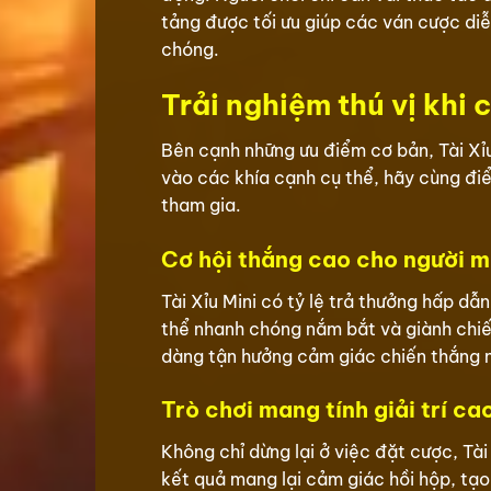
tảng được tối ưu giúp các ván cược diễ
chóng.
Trải nghiệm thú vị khi c
Bên cạnh những ưu điểm cơ bản, Tài Xỉu
vào các khía cạnh cụ thể, hãy cùng điể
tham gia.
Cơ hội thắng cao cho người m
Tài Xỉu Mini có tỷ lệ trả thưởng hấp d
thể nhanh chóng nắm bắt và giành chiến
dàng tận hưởng cảm giác chiến thắng n
Trò chơi mang tính giải trí ca
Không chỉ dừng lại ở việc đặt cược, Tài 
kết quả mang lại cảm giác hồi hộp, tạo 