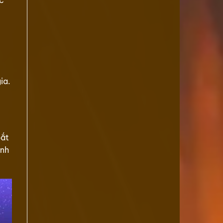
ia.
bắt
inh