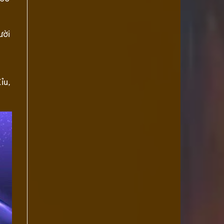
ười
ỉu,