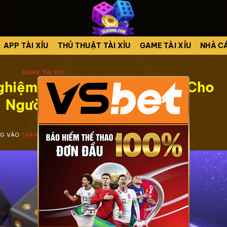
APP TÀI XỈU
THỦ THUẬT TÀI XỈU
GAME TÀI XỈU
NHÀ CÁ
GAME TÀI XỈU
Nghiệm Giải Trí Đầy Hấp Dẫn Cho
×
Người Chơi
G VÀO
THÁNG 9 3, 2025
BỞI
SEO