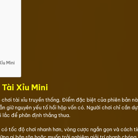
Xỉu Mini
 Tài Xỉu Mini
rò chơi tài xỉu truyền thống. Điểm đặc biệt của phiên bản n
ẫn giữ nguyên yếu tố hồi hộp vốn có. Người chơi chỉ cần dự
 lắc để phân định thắng thua.
ni có tốc độ chơi nhanh hơn, vòng cược ngắn gọn và cách tí
hững ai bận rộn hoặc muốn trải nghiệm giải trí nhanh chóng