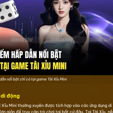
ẫn nổi bật chỉ có tại game Tài Xỉu Mini
 di động
ài Xỉu Mini thường xuyên được tích hợp vào các ứng dụng di
ơn giản để truy cập trò chơi tại bất cứ đâu. Tại Tài Xỉu, nề