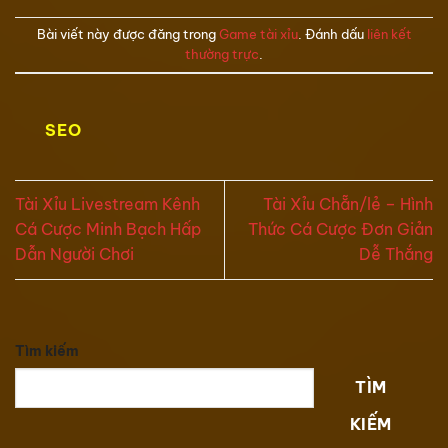
Bài viết này được đăng trong
Game tài xỉu
. Đánh dấu
liên kết
thường trực
.
SEO
Tài Xỉu Livestream Kênh
Tài Xỉu Chẵn/lẻ – Hình
Cá Cược Minh Bạch Hấp
Thức Cá Cược Đơn Giản
Dẫn Người Chơi
Dễ Thắng
Tìm kiếm
TÌM
KIẾM