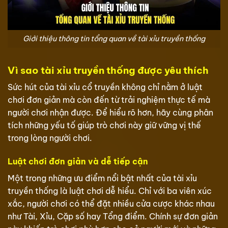
Giới thiệu thông tin tổng quan về tài xỉu truyền thống
Vì sao tài xỉu truyền thống được yêu thích
Sức hút của tài xỉu cổ truyền không chỉ nằm ở luật
chơi đơn giản mà còn đến từ trải nghiệm thực tế mà
người chơi nhận được. Để hiểu rõ hơn, hãy cùng phân
tích những yếu tố giúp trò chơi này giữ vững vị thế
trong lòng người chơi.
Luật chơi đơn giản và dễ tiếp cận
Một trong những ưu điểm nổi bật nhất của tài xỉu
truyền thống là luật chơi dễ hiểu. Chỉ với ba viên xúc
xắc, người chơi có thể đặt nhiều cửa cược khác nhau
như Tài, Xỉu, Cặp số hay Tổng điểm. Chính sự đơn giản