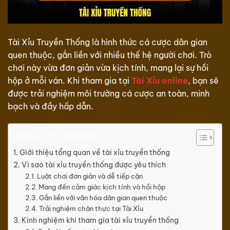
Tài Xỉu Truyền Thống là hình thức cá cược dân gian
quen thuộc, gắn liền với nhiều thế hệ người chơi. Trò
chơi này vừa đơn giản vừa kịch tính, mang lại sự hồi
hộp ở mỗi ván. Khi tham gia tại
Tài Xỉu online
, bạn sẽ
được trải nghiệm môi trường cá cược an toàn, minh
bạch và đầy hấp dẫn.
Table of Contents
Giới thiệu tổng quan về tài xỉu truyền thống
Vì sao tài xỉu truyền thống được yêu thích
Luật chơi đơn giản và dễ tiếp cận
Mang đến cảm giác kịch tính và hồi hộp
Gắn liền với văn hóa dân gian quen thuộc
Trải nghiệm chân thực tại Tài Xỉu
Kinh nghiệm khi tham gia tài xỉu truyền thống