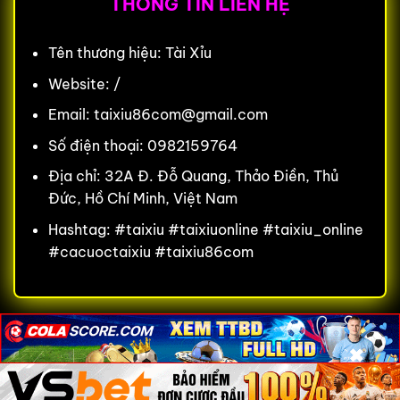
THÔNG TIN LIÊN HỆ
Tên thương hiệu: Tài Xỉu
Website: /
Email:
taixiu86com@gmail.com
Số điện thoại: 0982159764
Địa chỉ: 32A Đ. Đỗ Quang, Thảo Điền, Thủ
Đức, Hồ Chí Minh, Việt Nam
Hashtag: #taixiu #taixiuonline #taixiu_online
#cacuoctaixiu #taixiu86com
×
×
×
Copyright 2026 ©
Flatsome Theme