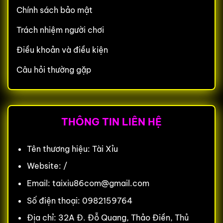
Chính sách bảo mật
Trách nhiệm người chơi
Điều khoản và điều kiện
Câu hỏi thường gặp
THÔNG TIN LIÊN HỆ
Tên thương hiệu: Tài Xỉu
Website: /
Email:
taixiu86com@gmail.com
Số điện thoại: 0982159764
Địa chỉ: 32A Đ. Đỗ Quang, Thảo Điền, Thủ