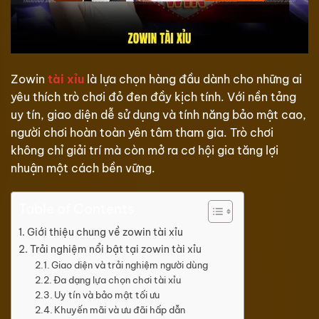
Zowin
tài xỉu
là lựa chọn hàng đầu dành cho những ai
yêu thích trò chơi đỏ đen đầy kịch tính. Với nền tảng
uy tín, giao diện dễ sử dụng và tính năng bảo mật cao,
người chơi hoàn toàn yên tâm tham gia. Trò chơi
không chỉ giải trí mà còn mở ra cơ hội gia tăng lợi
nhuận một cách bền vững.
Table of Contents
Giới thiệu chung về zowin tài xỉu
Trải nghiệm nổi bật tại zowin tài xỉu
Giao diện và trải nghiệm người dùng
Đa dạng lựa chọn chơi tài xỉu
Uy tín và bảo mật tối ưu
Khuyến mãi và ưu đãi hấp dẫn