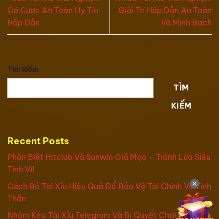
Cá Cược An Toàn Uy Tín
Giải Trí Hấp Dẫn An Toàn
Hấp Dẫn
Và Minh Bạch
Tìm kiếm
TÌM
KIẾM
Recent Posts
Phân Biệt Hitclub Và Sunwin Giả Mạo – Tránh Lừa Siêu
Tinh Vi!
✕
Cách Bỏ Tài Xỉu Hiệu Quả Để Bảo Vệ Tài Chính Và Tinh
Thần
Nhóm Kéo Tài Xỉu Telegram Và Bí Quyết Chơi Hiệu