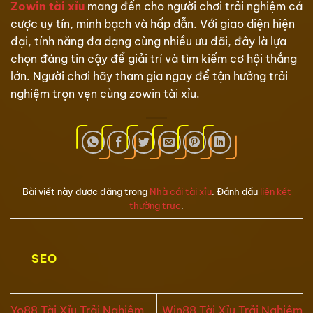
Zowin tài xỉu
mang đến cho người chơi trải nghiệm cá
cược uy tín, minh bạch và hấp dẫn. Với giao diện hiện
đại, tính năng đa dạng cùng nhiều ưu đãi, đây là lựa
chọn đáng tin cậy để giải trí và tìm kiếm cơ hội thắng
lớn. Người chơi hãy tham gia ngay để tận hưởng trải
nghiệm trọn vẹn cùng zowin tài xỉu.
Bài viết này được đăng trong
Nhà cái tài xỉu
. Đánh dấu
liên kết
thường trực
.
SEO
Yo88 Tài Xỉu Trải Nghiệm
Win88 Tài Xỉu Trải Nghiệm