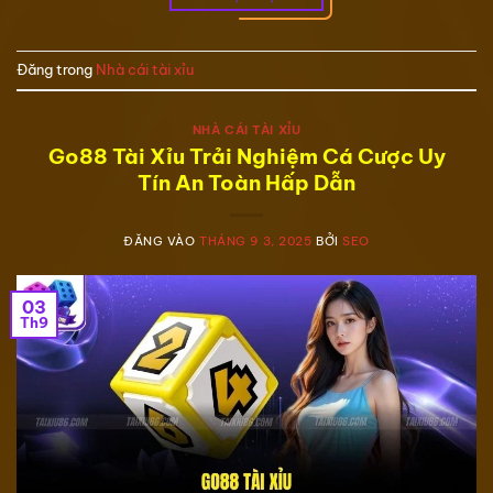
Đăng trong
Nhà cái tài xỉu
NHÀ CÁI TÀI XỈU
Go88 Tài Xỉu Trải Nghiệm Cá Cược Uy
Tín An Toàn Hấp Dẫn
ĐĂNG VÀO
THÁNG 9 3, 2025
BỞI
SEO
03
Th9