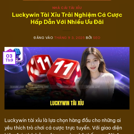
NHÀ CÁI TÀI XỈU
Luckywin Tài Xỉu Trải Nghiệm Cá Cược
Hấp Dẫn Với Nhiều Ưu Đãi
ĐĂNG VÀO
THÁNG 9 3, 2025
BỞI
SEO
03
Th9
Luckywin tài xỉu là lựa chọn hàng đầu cho những ai
yêu thích trò chơi cá cược trực tuyến. Với giao diện