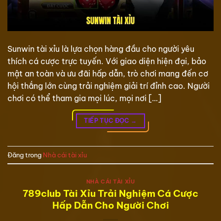
Sunwin tài xỉu là lựa chọn hàng đầu cho người yêu
thích cá cược trực tuyến. Với giao diện hiện đại, bảo
mật an toàn và ưu đãi hấp dẫn, trò chơi mang đến cơ
hội thắng lớn cùng trải nghiệm giải trí đỉnh cao. Người
chơi có thể tham gia mọi lúc, mọi nơi […]
TIẾP TỤC ĐỌC
→
Đăng trong
Nhà cái tài xỉu
NHÀ CÁI TÀI XỈU
789club Tài Xỉu Trải Nghiệm Cá Cược
Hấp Dẫn Cho Người Chơi