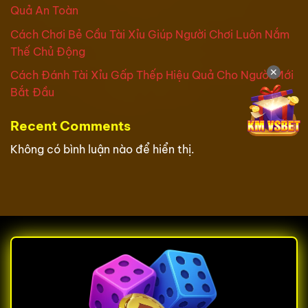
Quả An Toàn
Cách Chơi Bẻ Cầu Tài Xỉu Giúp Người Chơi Luôn Nắm
Thế Chủ Động
✕
Cách Đánh Tài Xỉu Gấp Thếp Hiệu Quả Cho Người Mới
Bắt Đầu
Recent Comments
Không có bình luận nào để hiển thị.