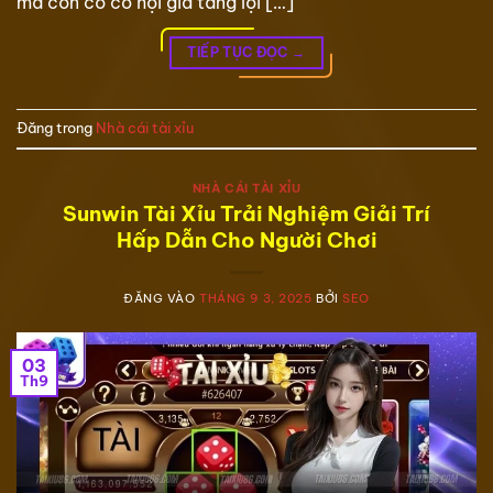
mà còn có cơ hội gia tăng lợi […]
TIẾP TỤC ĐỌC
→
Đăng trong
Nhà cái tài xỉu
NHÀ CÁI TÀI XỈU
Sunwin Tài Xỉu Trải Nghiệm Giải Trí
Hấp Dẫn Cho Người Chơi
ĐĂNG VÀO
THÁNG 9 3, 2025
BỞI
SEO
03
Th9