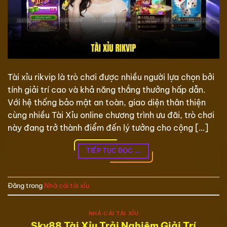
Tài xỉu rikvip là trò chơi được nhiều người lựa chọn bởi
tính giải trí cao và khả năng thắng thưởng hấp dẫn.
Với hệ thống bảo mật an toàn, giao diện thân thiện
cùng nhiều Tài Xỉu online chương trình ưu đãi, trò chơi
này đang trở thành điểm đến lý tưởng cho cộng […]
TIẾP TỤC ĐỌC
→
Đăng trong
Nhà cái tài xỉu
NHÀ CÁI TÀI XỈU
Sky88 Tài Xỉu Trải Nghiệm Giải Trí