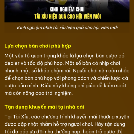
Kinh nghiệm chơi tài xỉu hiệu quả cho hội viên mới
Lựa chọn bàn chơi phù hợp
Một yếu tố quan trọng khác là lựa chọn bàn cược có
dealer và tốc độ phù hợp. Một số bàn có nhịp chơi
nhanh, một số khác chậm rãi. Người chơi nên cân nhắc
để chọn bàn phù hợp với phong cách và chiến lược cá
cược của mình. Điều này không chỉ giúp dễ kiểm soát
mà còn nâng cao trải nghiệm.
Tận dụng khuyến mãi tại nhà cái
Tại Tài Xỉu, các chương trình khuyến mãi thường xuyên
được cập nhật nhằm hỗ trợ người chơi. Hãy tận dụng
tối đa các ưu đãi như thưởng nạp, hoàn trả cược để