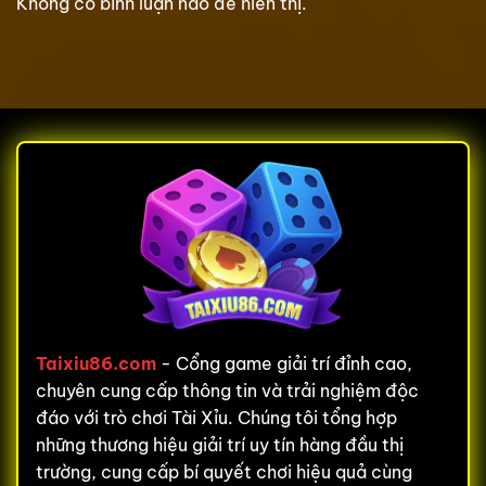
Không có bình luận nào để hiển thị.
Taixiu86.com
- Cổng game giải trí đỉnh cao,
chuyên cung cấp thông tin và trải nghiệm độc
đáo với trò chơi Tài Xỉu. Chúng tôi tổng hợp
những thương hiệu giải trí uy tín hàng đầu thị
trường, cung cấp bí quyết chơi hiệu quả cùng