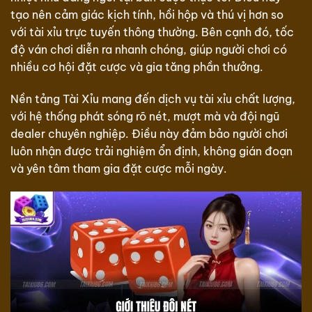
tạo nên cảm giác kịch tính, hồi hộp và thú vị hơn so
với tài xỉu trực tuyến thông thường. Bên cạnh đó, tốc
độ ván chơi diễn ra nhanh chóng, giúp người chơi có
nhiều cơ hội đặt cược và gia tăng phần thưởng.
Nền tảng Tài Xỉu mang đến dịch vụ tài xỉu chất lượng,
với hệ thống phát sóng rõ nét, mượt mà và đội ngũ
dealer chuyên nghiệp. Điều này đảm bảo người chơi
luôn nhận được trải nghiệm ổn định, không gián đoạn
và yên tâm tham gia đặt cược mỗi ngày.