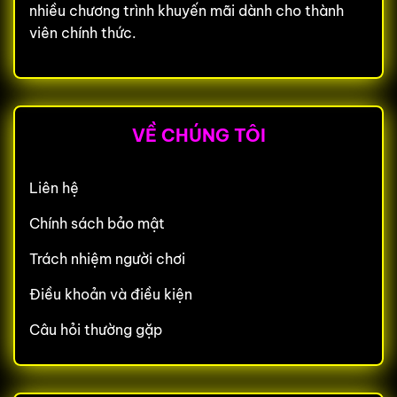
nhiều chương trình khuyến mãi dành cho thành
viên chính thức.
VỀ CHÚNG TÔI
Liên hệ
Chính sách bảo mật
Trách nhiệm người chơi
Điều khoản và điều kiện
Câu hỏi thường gặp