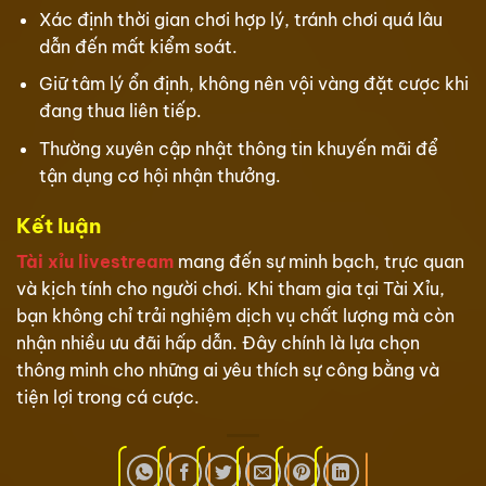
Xác định thời gian chơi hợp lý, tránh chơi quá lâu
dẫn đến mất kiểm soát.
Giữ tâm lý ổn định, không nên vội vàng đặt cược khi
đang thua liên tiếp.
Thường xuyên cập nhật thông tin khuyến mãi để
tận dụng cơ hội nhận thưởng.
Kết luận
Tài xỉu livestream
mang đến sự minh bạch, trực quan
và kịch tính cho người chơi. Khi tham gia tại Tài Xỉu,
bạn không chỉ trải nghiệm dịch vụ chất lượng mà còn
nhận nhiều ưu đãi hấp dẫn. Đây chính là lựa chọn
thông minh cho những ai yêu thích sự công bằng và
tiện lợi trong cá cược.