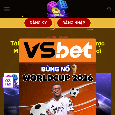
Bỏ
qua
nội
dung
ĐĂNG KÝ
ĐĂNG NHẬP
GAME TÀI XỈU
Tài Xỉu Livestream Kênh Cá Cược
×
Minh Bạch Hấp Dẫn Người Chơi
ĐĂNG VÀO
THÁNG 9 3, 2025
BỞI
SEO
03
Th9