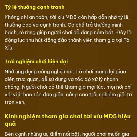
Tỷ lệ thưởng cạnh tranh
Không chỉ an toàn, tài xỉu MD5 còn hấp dẫn nhờ tỷ lệ
thưởng cao và cạnh tranh. Cơ chế trả thưởng minh
bạch, rõ ràng giúp người chơi dễ dàng nắm bắt. Đây là
động lực thu hút đông đảo thành viên tham gia tại Tài
Xỉu.
Trải nghiệm chơi hiện đại
Nhờ ứng dụng công nghệ mới, trò chơi mang lại giao
diện trực quan, dễ sử dụng và tốc độ xử lý nhanh
chóng. Người chơi có thể tham gia mọi lúc, mọi nơi chỉ
với vài thao tác đơn giản, nâng cao trải nghiệm giải trí
trọn vẹn.
Kinh nghiệm tham gia chơi tài xỉu MD5 hiệu
quả
Bên cạnh những ưu điểm nổi bật, người chơi muốn gia