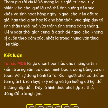
Tham gia tài xỉu MD5 mang lại sự giải trí cao, tuy
nhiên việc chơi quá lâu có thể ảnh hưởng đến sức
khỏe và sinh hoạt hàng ngày. Người chơi nên đặt ra
giới hạn thời gian hợp lý cho bản thân, vừa giúp duy trì
tinh thần thoải mái vừa tránh tình trạng căng thẳng.
Kiểm soát thời gian cũng là cách để người chơi không
bị cuốn theo cảm xúc, nhất là trong những ván thua
liên tiếp.
Kết luận
Tài xỉu MD5
là lựa chọn hoàn hảo cho những ai tìm
kiếm trải nghiệm cá cược minh bạch, công bằng và an
toàn. Với sự đồng hành từ Tài Xỉu, người chơi có thể an
tâm giải trí, rèn luyện kỹ năng và tận hưởng cơ hội đổi
thưởng hấp dẫn. Đây là hình thức phù hợp xu thế,
đáng để trải nghiệm.