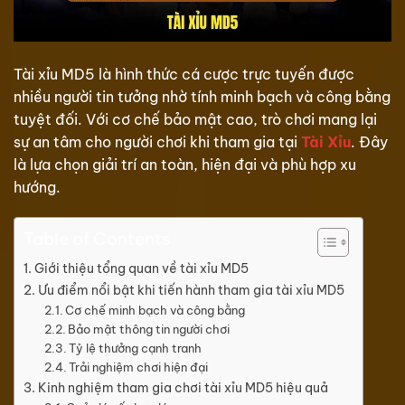
Tài xỉu MD5 là hình thức cá cược trực tuyến được
nhiều người tin tưởng nhờ tính minh bạch và công bằng
tuyệt đối. Với cơ chế bảo mật cao, trò chơi mang lại
sự an tâm cho người chơi khi tham gia tại
Tài Xỉu
. Đây
là lựa chọn giải trí an toàn, hiện đại và phù hợp xu
hướng.
Table of Contents
Giới thiệu tổng quan về tài xỉu MD5
Ưu điểm nổi bật khi tiến hành tham gia tài xỉu MD5
Cơ chế minh bạch và công bằng
Bảo mật thông tin người chơi
Tỷ lệ thưởng cạnh tranh
Trải nghiệm chơi hiện đại
Kinh nghiệm tham gia chơi tài xỉu MD5 hiệu quả