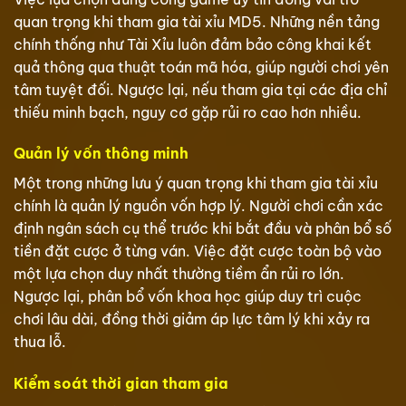
quan trọng khi tham gia tài xỉu MD5. Những nền tảng
chính thống như Tài Xỉu luôn đảm bảo công khai kết
quả thông qua thuật toán mã hóa, giúp người chơi yên
tâm tuyệt đối. Ngược lại, nếu tham gia tại các địa chỉ
thiếu minh bạch, nguy cơ gặp rủi ro cao hơn nhiều.
Quản lý vốn thông minh
Một trong những lưu ý quan trọng khi tham gia tài xỉu
chính là quản lý nguồn vốn hợp lý. Người chơi cần xác
định ngân sách cụ thể trước khi bắt đầu và phân bổ số
tiền đặt cược ở từng ván. Việc đặt cược toàn bộ vào
một lựa chọn duy nhất thường tiềm ẩn rủi ro lớn.
Ngược lại, phân bổ vốn khoa học giúp duy trì cuộc
chơi lâu dài, đồng thời giảm áp lực tâm lý khi xảy ra
thua lỗ.
Kiểm soát thời gian tham gia